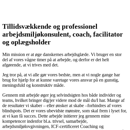
Tillidsvækkende og professionel
arbejdsmiljøkonsulent, coach, facilitator
og oplægsholder
Min mission er at øge danskernes arbejdsglæde. Vi bruger en stor
del af vores vågne timer på at arbejde, og derfor er det helt
afgørende, at vi trives med det.
Jeg tror på, at vi alle gør vores bedste, men at vi nogle gange har
brug for hjælp for at kunne varetage vores ansvar på en gunstig,
meningsfuld og konstruktiv måde.
Gennem mit arbejde øger jeg selvindsigten hos både individer og
teams, hvilket bringer dig/jer videre mod de mål du/I har. Mange af
de resultater vi skaber – eller ønsker at skabe –forhindres af vores
blindspots. Det er vores ubevidste mønstre, som skal frem i lyset for,
at vi kan få succes. Dette arbejde initierer jeg gennem mine
kompetencer indenfor bl.a. trivsel, samarbejde,
arbejdsmiljølovgivningen, ICF-certificeret Coaching og